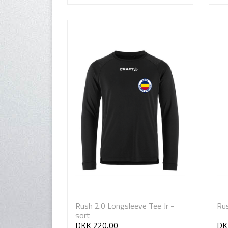
Rush 2.0 Longsleeve Tee Jr -
Rus
sort
DKK 220,00
DK