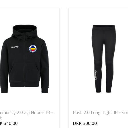
munity 2.0 Zip Hoodie JR -
Rush 2.0 Long Tight JR - so
t
K 340,00
DKK 300,00