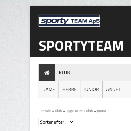
SPORTYTEAM
KLUB
DAME
HERRE
JUNIOR
ANDET
Forside
»
Klub
»
Køge Atletik Klub
»
Junior