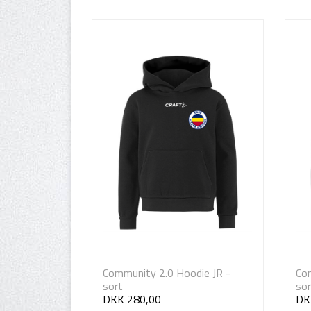
Community 2.0 Hoodie JR -
Com
sort
sor
DKK 280,00
DK