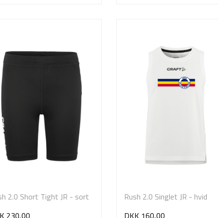
h 2.0 Short Tight JR - sort
Rush 2.0 Singlet JR - hvid
K 230,00
DKK 160,00