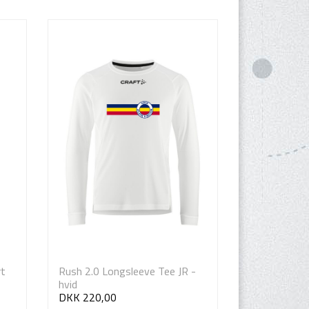
rt
Rush 2.0 Longsleeve Tee JR -
hvid
DKK 220,00