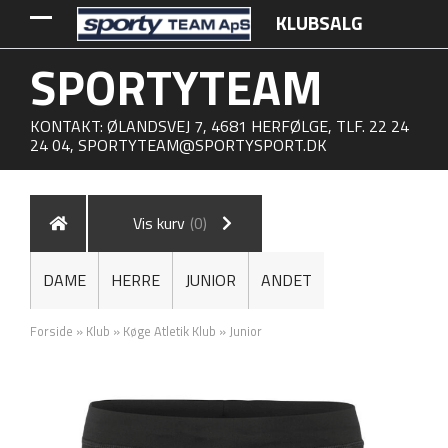
KLUBSALG
SPORTYTEAM
KONTAKT: ØLANDSVEJ 7, 4681 HERFØLGE, TLF. 22 24
24 04,
SPORTYTEAM@SPORTYSPORT.DK
Vis kurv
(0)
DAME
HERRE
JUNIOR
ANDET
Forside
»
Klub
»
Køge Atletik Klub
»
Junior