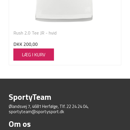
Rush 2.0 Tee JR - hvid
DKK
200,00
SportyTeam
Ølandsvej 7, 4681 Herfølge, Tlf. 22 24 24 04,
sportyteam@sportysport.dk
Om os