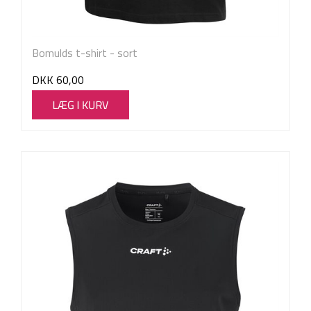
Bomulds t-shirt - sort
DKK
60,00