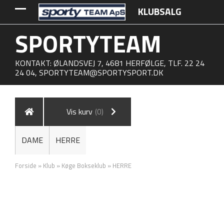
KLUBSALG
SPORTYTEAM
KONTAKT: ØLANDSVEJ 7, 4681 HERFØLGE, TLF. 22 24
24 04,
SPORTYTEAM@SPORTYSPORT.DK
Vis kurv
(0)
DAME
HERRE
Forside
»
Klub
»
Køge Bokseklub
»
HERRE